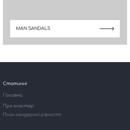
MAN SANDALS
Статичні
Головна
Про кластер
План гендерної рівності