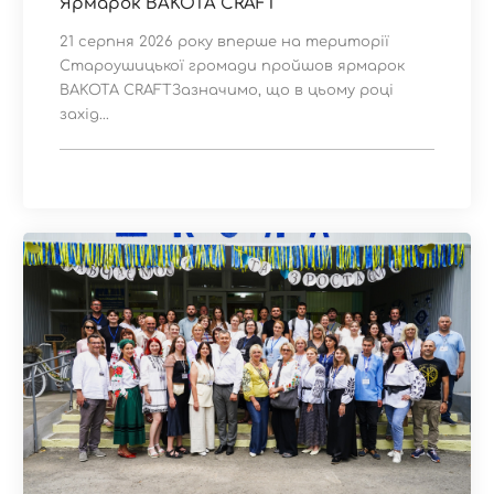
Ярмарок BAKOTA CRAFT
21 серпня 2026 року вперше на території
Староушицької громади пройшов ярмарок
BAKOTA CRAFTЗазначимо, що в цьому році
захід...