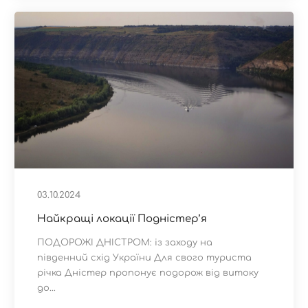
03.10.2024
Найкращі локації Подністер’я
ПОДОРОЖІ ДНІСТРОМ: із заходу на
південний схід України Для свого туриста
річка Дністер пропонує подорож від витоку
до...