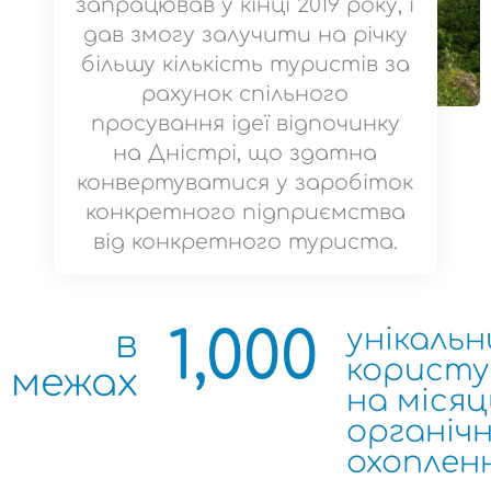
запрацював у кінці 2019 року, і
дав змогу залучити на річку
більшу кількість туристів за
рахунок спільного
просування ідеї відпочинку
на Дністрі, що здатна
конвертуватися у заробіток
конкретного підприємства
від конкретного туриста.
1,000
унікальни
в 
користув
межах 
на місяць
органічн
охоплен