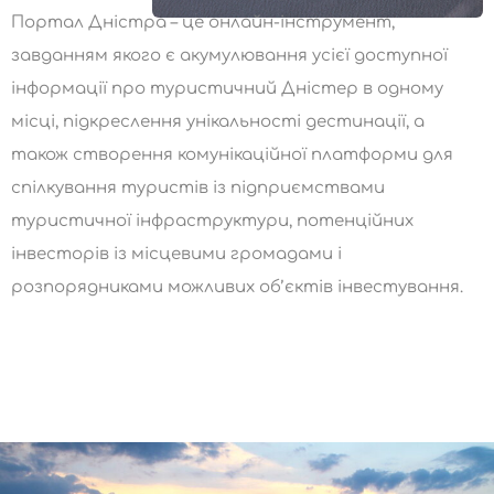
Портал Дністра – це онлайн-інструмент,
завданням якого є акумулювання усієї доступної
інформації про туристичний Дністер в одному
місці, підкреслення унікальності дестинації, а
також створення комунікаційної платформи для
спілкування туристів із підприємствами
туристичної інфраструктури, потенційних
інвесторів із місцевими громадами і
розпорядниками можливих об’єктів інвестування.