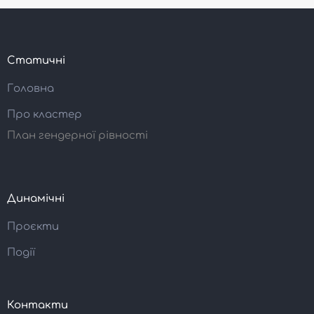
Статичні
Головна
Про кластер
План гендерної рівності
Динамічні
Проєкти
Події
Контакти