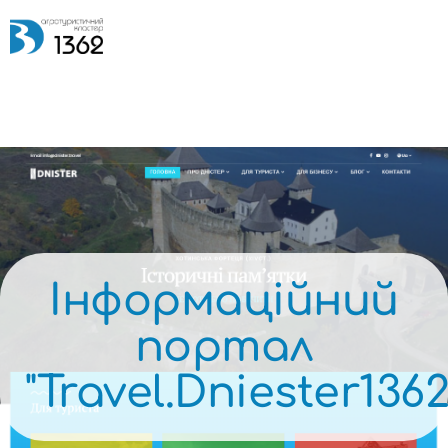
Інформаційний
портал
"Travel.Dniester1362