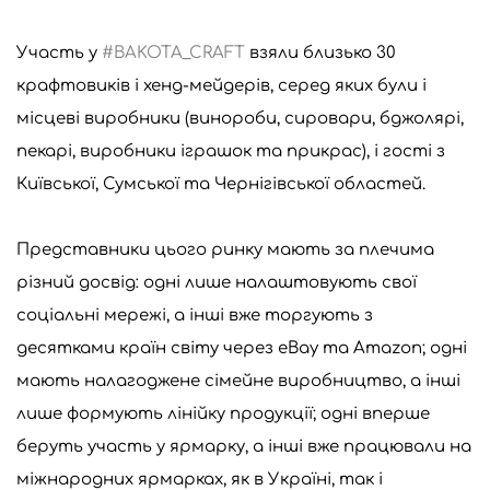
Участь у
#BAKOTA_CRAFT
взяли близько 30
крафтовиків і хенд-мейдерів, серед яких були і
місцеві виробники (винороби, сировари, бджолярі,
пекарі, виробники іграшок та прикрас), і гості з
Київської, Сумської та Чернігівської областей.
Представники цього ринку мають за плечима
різний досвід: одні лише налаштовують свої
соціальні мережі, а інші вже торгують з
десятками країн світу через eBay та Amazon; одні
мають налагоджене сімейне виробництво, а інші
лише формують лінійку продукції; одні вперше
беруть участь у ярмарку, а інші вже працювали на
міжнародних ярмарках, як в Україні, так і