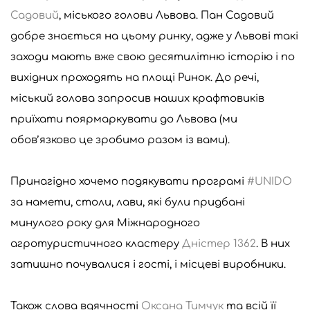
Садовий
, міського голови Львова. Пан Садовий
добре знається на цьому ринку, адже у Львові такі
заходи мають вже свою десятилітню історію і по
вихідних проходять на площі Ринок. До речі,
міський голова запросив наших крафтовиків
приїхати поярмаркувати до Львова (ми
обов’язково це зробимо разом із вами).
Принагідно хочемо подякувати програмі
#UNIDO
за намети, столи, лави, які були придбані
минулого року для Міжнародного
агротуристичного кластеру
Дністер 1362
. В них
затишно почувалися і гості, і місцеві виробники.
Також слова вдячності
Оксана Тимчук
та всій її