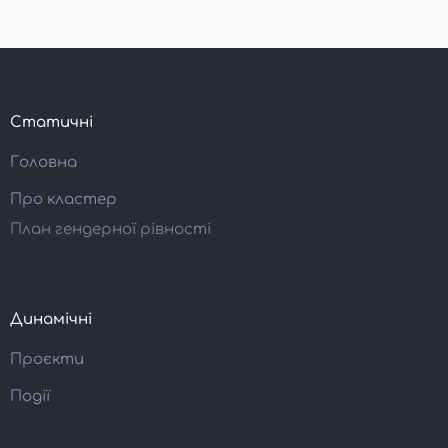
Статичні
Головна
Про кластер
План гендерної рівності
Динамічні
Проєкти
Події