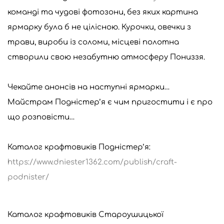
команді та чудові фотозони, без яких картина
ярмарку була б не цілісною. Курочки, овечки з
трави, вироби із соломи, місцеві полотна
створили свою незабутню атмосферу Пониззя.
Чекайте анонсів на наступні ярмарки…
Майстрам Подністер’я є чим пригостити і є про
що розповісти…
Каталог крафтовиків Подністер’я:
https://www.dniester1362.com/publish/craft-
podnister/
Каталог крафтовиків Староушицької