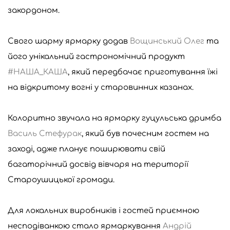
закордоном.
Свого шарму ярмарку додав
Вощинський Олег
та
його унікальний гастрономічний продукт
#НАША_КАША
, який передбачає приготування їжі
на відкритому вогні у старовинних казанах.
Колоритно звучала на ярмарку гуцульська дримба
Василь Стефурак
, який був почесним гостем на
заході, адже планує поширювати свій
багаторічний досвід вівчаря на території
Староушицької громади.
Для локальних виробників і гостей приємною
несподіванкою стало ярмаркування
Андрій