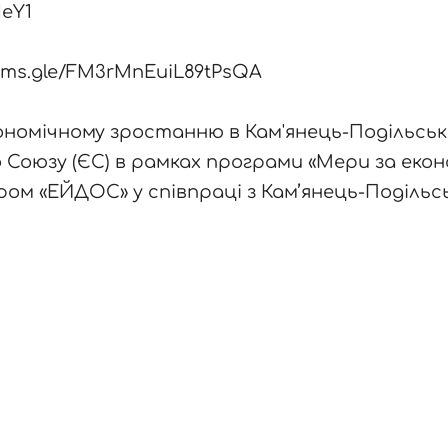
NeY1
orms.gle/FM3rMnEuiL89tPsQA
номічному зростанню в Кам'янець-Подільські
Союзу (ЄС) в рамках програми «Мери за еко
ом «ЕЙДОС» у співпраці з Кам’янець-Подільс