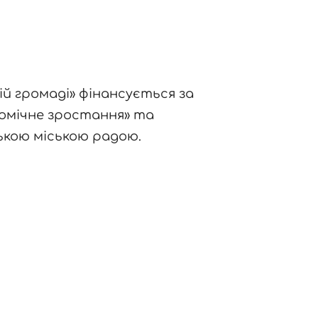
й громаді» фінансується за
номічне зростання» та
ькою міською радою.