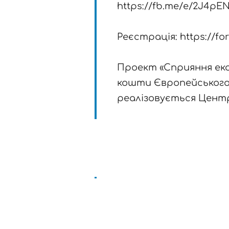
https://fb.me/e/2J4pE
Реєстрація: https://f
Проект «Сприяння еко
кошти Європейського 
реалізовується Центр