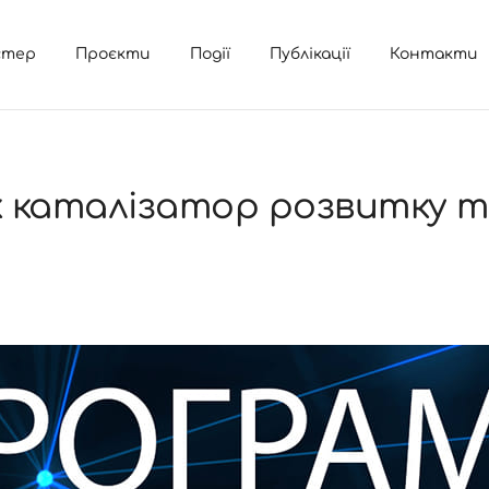
стер
Проєкти
Події
Публікації
Контакти
 каталізатор розвитку т