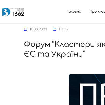
Головна
Про кла
15.03.2023
Події
Форум “Кластери як
ЄС та України”