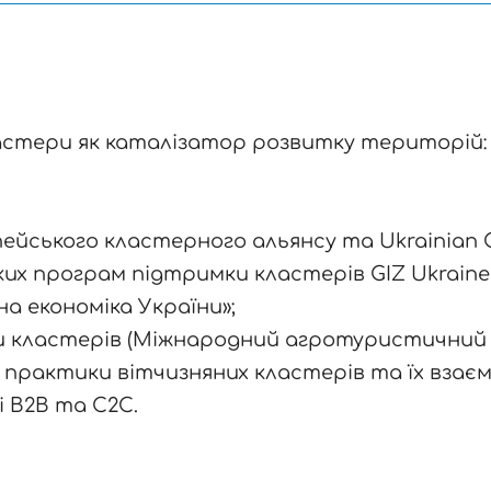
стери як каталізатор розвитку територій: д
ського кластерного альянсу та Ukrainian Clu
их програм підтримки кластерів GIZ Ukrain
 економіка України»;
 кластерів (Міжнародний агротуристичний к
щі практики вітчизняних кластерів та їх взаєм
і В2В та С2С.