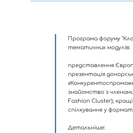
Програма форуму "Кла
тематичних модулів:
представлення Європей
презентація донорськ
«Конкурентоспроможна
знайомство з членами
Fashion Cluster); кра
спілкування у формат
Детальніше: