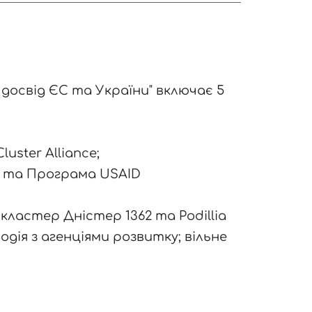
освід ЄС та України" включає 5
ster Alliance;
e та Програма USAID
ластер Дністер 1362 та Podillia
одія з агенціями розвитку; вільне