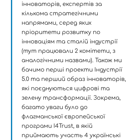
інноваторів, експертів за
кількома стратегічними
напрямами, серед яких
пріоритети розвитку по
інноваціям та сталій індустрії
(тут працювали 2 комітети, з
аналогічними назвами). Також ми
бачимо перші проекти Індустрії
5.0 та перший образ інноваторів,
які поєднуються цифрові та
зелену трансформації. Зокрема,
багато уваги було до
флагманської європейської
програми I4Trust, в якій
приймають участь 4 українські