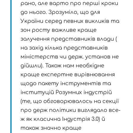
рано, але варто про перші кроки
до нього. Зрозуміло, що для
України серед певних викликів та
зон росту важливе краще
залучення представників влади (
на захід кілька представників
міністерств чи держ. установ не
дійшли). Також нам необхідне
краще експертне вирівнювання
щодо пакету інструментів та
інституцій Розумних індустрій
(те, що обговорювалось на секції
про держ політики виглядало все-
ж як класична Індустрія 3.0) й
також значно краще