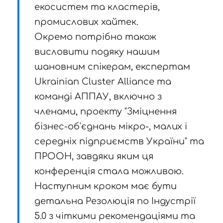
екосистем та кластерів,
промислових хайтек.
Окремо потрібно також
висловити подяку нашим
шановним спікерам, експертам
Ukrainian Cluster Alliance та
команді АППАУ, включно з
членами, проекту "Зміцнення
бізнес-об'єднань мікро-, малих і
середніх підприємств України" та
ПРООН, завдяки яким ця
конференція стала можливою.
Наступним кроком має бути
детальна Резолюція по Індустрії
5.0 з чіткими рекомендаціями та