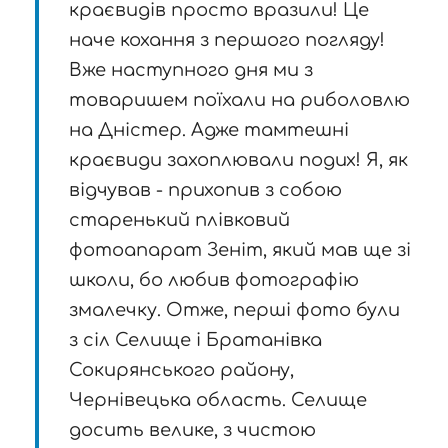
краєвидів просто вразили! Це
наче кохання з першого погляду!
Вже наступного дня ми з
товаришем поїхали на риболовлю
на Дністер. Адже тамтешні
краєвиди захоплювали подих! Я, як
відчував - прихопив з собою
старенький плівковий
фотоапарат Зеніт, який мав ще зі
школи, бо любив фотографію
змалечку. Отже, перші фото були
з сіл Селище і Братанівка
Сокирянського району,
Чернівецька область. Селище
досить велике, з чистою