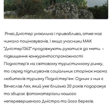
Річка Дністер унікальна і приваблива, отже має
чимало поціновувачів. І якщо учасники МАК
“Дністер1362” продовжують рухатися до мети –
підвищення конкурентоспроможності
Подністер’я на світовому туристичному ринку,
то серед підписувачів соціальних сторінок маємо
любителів туризму Подністер’ям. Одним з них є
Вячеслав Лях, який уже близько 20 років подорожує
та збирає фотоматеріали нашого
неперевершеного Дністра та його берегів.