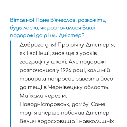
Вітаємо! Пане В'ячеслав, розкажіть,
будь ласка, як розпочалися Ваші
подорожі до річки Дністер?
Доброго дня! Про річку Дністер я,
як і всі інші, знав ще з уроків
географії у школі. Але подорожі
розпочалися у 1996 році, коли мій
товариш попросив завезти його
до тещі в Чернівецьку область.
Ми їхали через м.
Новодністровськ, дамбу. Саме
тоді я вперше побачив Дністер.
Велич водосховища і навколишніх