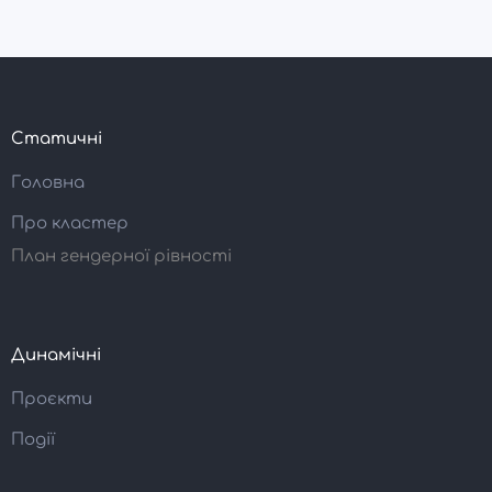
Статичні
Головна
Про кластер
План гендерної рівності
Динамічні
Проєкти
Події