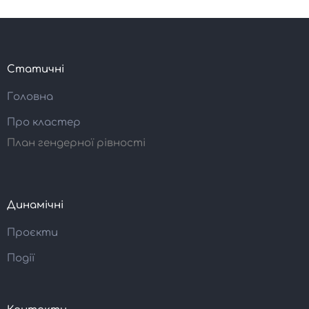
Статичні
Головна
Про кластер
План гендерної рівності
Динамічні
Проєкти
Події