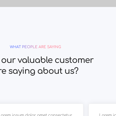
WHAT PEOPLE ARE SAYING
our valuable customer
re saying about us?
Lorem ipsum dolor amet consectetur
Lorem i