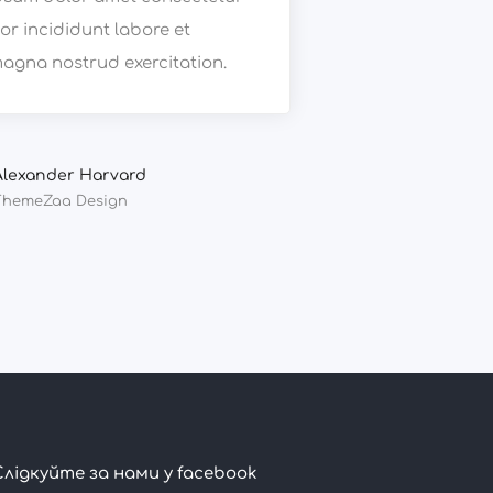
r incididunt labore et
agna nostrud exercitation.
Alexander Harvard
ThemeZaa Design
Слідкуйте за нами у facebook