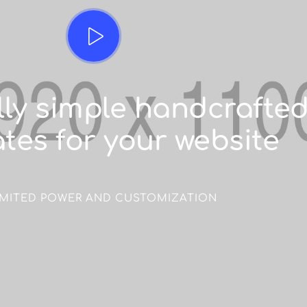
lly simple handcrafte
tes for your website
IMITED POWER AND CUSTOMIZATION