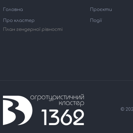
Головна
Проєкти
Про кластер
Події
План гендерної рівності
© 20