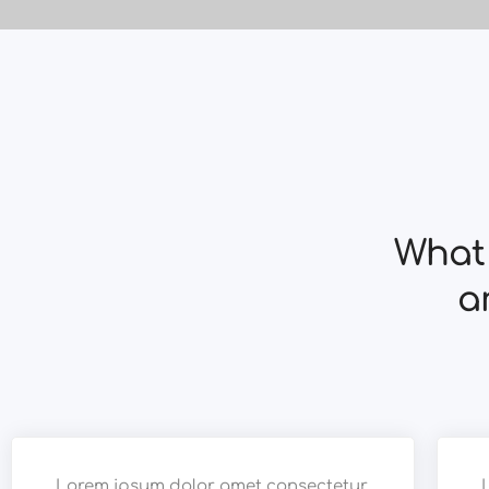
What 
a
Lorem ipsum dolor amet consectetur