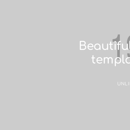
Beautifu
templa
UNL