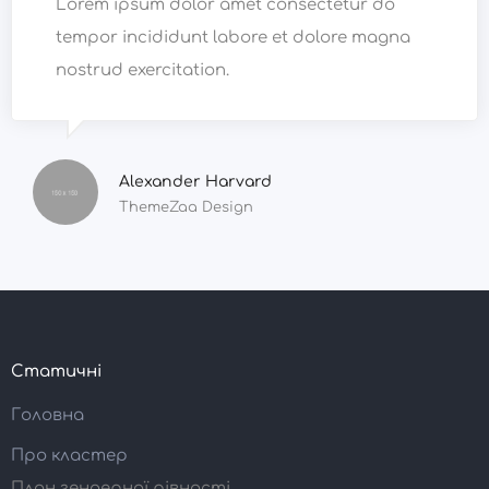
Lorem ipsum dolor amet consectetur do
tempor incididunt labore et dolore magna
nostrud exercitation.
Alexander Harvard
ThemeZaa Design
Статичні
Головна
Про кластер
План гендерної рівності