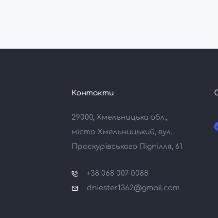
Контакти
29000, Хмельницька обл.,
місто Хмельницький, вул.
Проскурівського Підпілля, 61
+38 068 007 0088
dniester1362@gmail.com