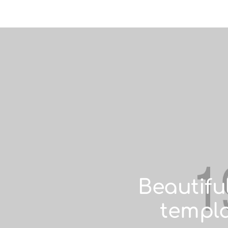
Beautifu
templa