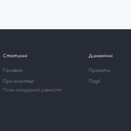
Статичні
Динамічні
Головна
Проєкти
Про кластер
Події
План гендерної рівності