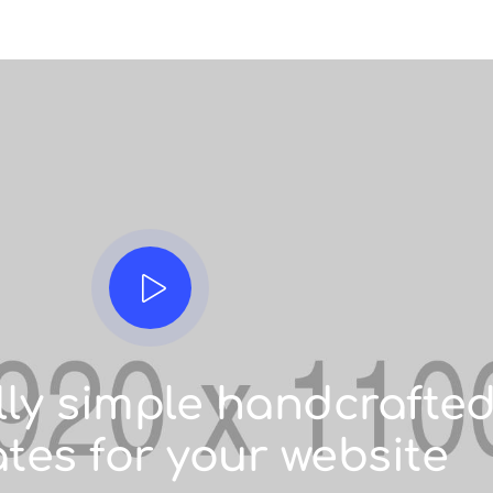
lly simple handcrafte
tes for your website